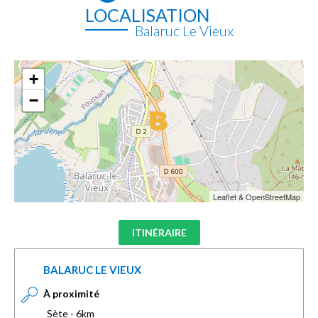
LOCALISATION
Balaruc Le Vieux
+
−
Leaflet & OpenStreetMap
ITINÉRAIRE
BALARUC LE VIEUX
À proximité
Sète - 6km