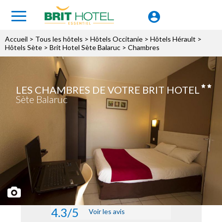
Accueil
>
Tous les hôtels
>
Hôtels Occitanie
>
Hôtels Hérault
>
Hôtels Sète
>
Brit Hotel Sète Balaruc
> Chambres
LES CHAMBRES DE VOTRE BRIT HOTEL
Sète Balaruc
4.3/5
Voir les avis