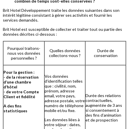
combien de temps sont-elles conservées ?
Brit Hotel Développement traite les données suivantes dans son
intérêt légitime consistant à gérer ses activités et fournir les
services demandés.
Brit Hotel est susceptible de collecter et traiter tout ou partie des
données décrites ci-dessous :
Pourquoi traitons-
Quelles données
Durée de
nous vos données
collectons-nous ?
conservation
personnelles ?
Pour la gestion :
Vos données
- de la réservation
d’identification telles
d’une chambre
que : civilité, nom,
d’hôtel
prénom, adresse
- de votre Compte
Durée des relations
email, votre pays,
Client et fidélité
contractuelles,
adresse postale, votre
augmentée de 3 ans
numéro de téléphone
A des fins
si consentement à
mobile et/ou fixe.
statistiques
des fins d’animation
Les données liées à
et de prospection
votre séjour : dates,