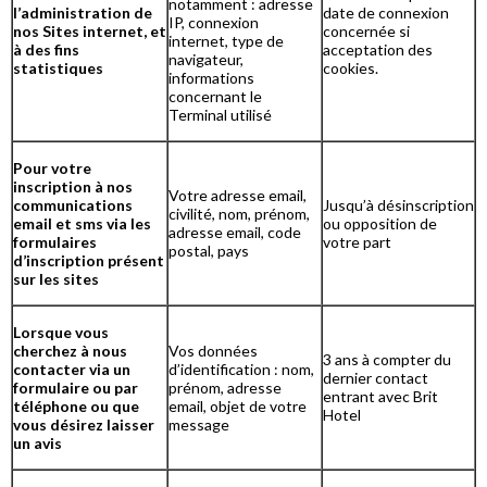
notamment : adresse
l’administration de
date de connexion
IP, connexion
nos Sites internet, et
concernée si
internet, type de
à des fins
acceptation des
navigateur,
statistiques
cookies.
informations
concernant le
Terminal utilisé
Pour votre
inscription à nos
Votre adresse email,
communications
Jusqu’à désinscription
civilité, nom, prénom,
email et sms via les
ou opposition de
adresse email, code
formulaires
votre part
postal, pays
d’inscription présent
sur les sites
Lorsque vous
cherchez à nous
Vos données
3 ans à compter du
contacter via un
d’identification : nom,
dernier contact
formulaire ou par
prénom, adresse
entrant avec Brit
téléphone ou que
email, objet de votre
Hotel
vous désirez laisser
message
un avis