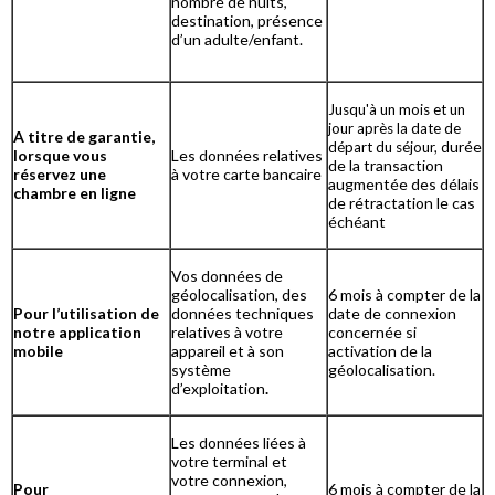
nombre de nuits,
destination, présence
d’un adulte/enfant.
Jusqu'à un mois et un
jour après la date de
A titre de garantie,
urée
départ du séjour, d
lorsque vous
Les données relatives
de la transaction
réservez une
à votre carte bancaire
augmentée des délais
chambre en ligne
de rétractation le cas
échéant
Vos données de
géolocalisation, des
6 mois à compter de la
Pour l’utilisation de
données techniques
date de connexion
notre application
relatives à votre
concernée si
mobile
appareil et à son
activation de la
système
géolocalisation.
d’exploitation
.
Les données liées à
votre terminal et
votre connexion,
Pour
6 mois à compter de la